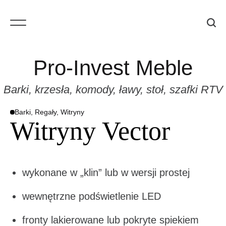
S
k
M
S
i
e
e
n
a
p
Pro-Invest Meble
u
r
t
c
o
Barki, krzesła, komody, ławy, stoł, szafki RTV
h
c
Barki, Regały, Witryny
P
o
Witryny Vector
O
S
n
T
E
D
t
I
N
e
wykonane w „klin” lub w wersji prostej
n
wewnętrzne podświetlenie LED
t
fronty lakierowane lub pokryte spiekiem