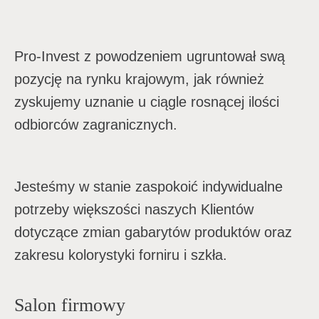
v
i
Pro-Invest z powodzeniem ugruntował swą
pozycję na rynku krajowym, jak również
g
zyskujemy uznanie u ciągle rosnącej ilości
a
odbiorców zagranicznych.
t
i
Jesteśmy w stanie zaspokoić indywidualne
o
potrzeby większości naszych Klientów
dotyczące zmian gabarytów produktów oraz
n
zakresu kolorystyki forniru i szkła.
Salon firmowy