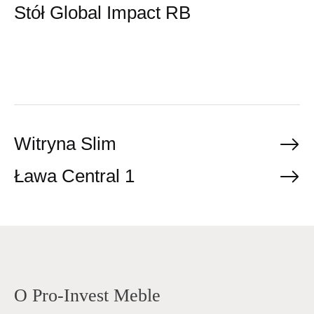
Stół Global Impact RB
P
Witryna Slim
o
Ława Central 1
s
t
n
O Pro-Invest Meble
a